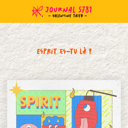
Skip
Post
to
navigation
content
Esprit es-tu là ?