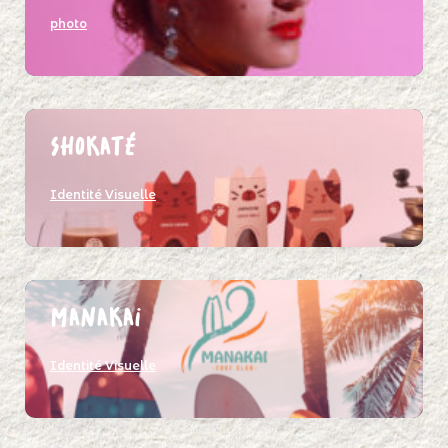
photo
Shokaté
Identité Visuelle
Manakai
Identité Visuelle