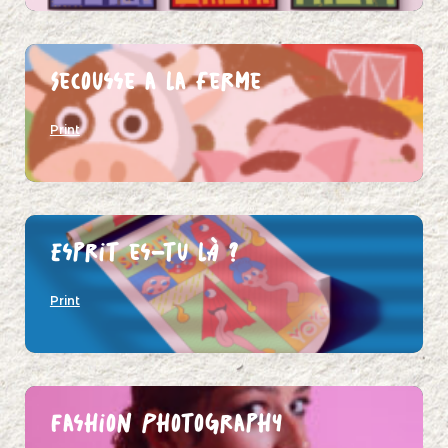
Secousse a la ferme
Print
Esprit es-tu là ?
Print
Fashion Photography